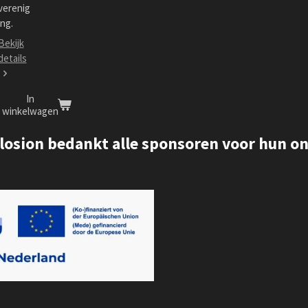
verenig
ing.
Bekijk
details
In
winkelwagen
losion bedankt alle sponsoren voor hun on