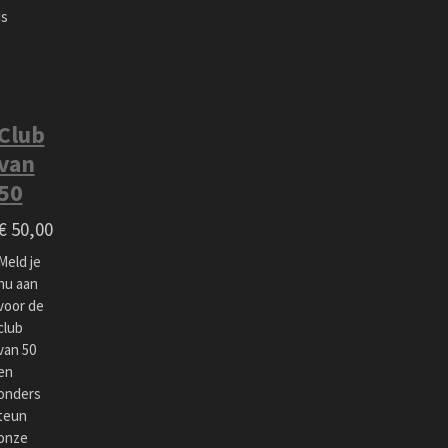
ds
Club
van
50
€ 50,00
Meld je
nu aan
voor de
club
van 50
en
onders
teun
onze