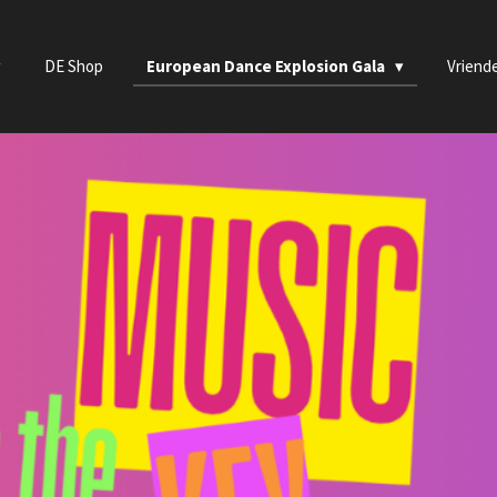
DE Shop
European Dance Explosion Gala
Vriend