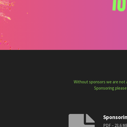
Without sponsors we are not ab
Sponsoring please
Sponsorin
PDF – 23,6 M