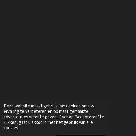
e
e
h
e
l
e
a
l
e
l
r
e
n
e
n
Deze website maakt gebruik van cookies om uw
ervaring te verbeteren en op maat gemaakte
advertenties weer te geven. Door op ‘Accepteren’ te
klikken, gaat u akkoord met het gebruik van alle
© 2025 DSV Dance Explosion KVK nr 73626074
cookies.
Powered by
JouwWeb