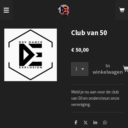
Ga
direct
naar
de
hoofdinhoud
Club van 50
€ 50,00
In
winkelwagen
Meld je nu aan voor de club
van 50 en ondersteun onze
vereniging.
D
D
S
D